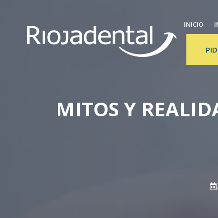
Saltar
al
INICIO
I
contenido
PID
MITOS Y REALID