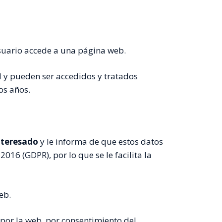
suario accede a una página web.
l y pueden ser accedidos y tratados
os años.
nteresado
y le informa de que estos datos
16 (GDPR), por lo que se le facilita la
eb.
n por la web, por consentimiento del