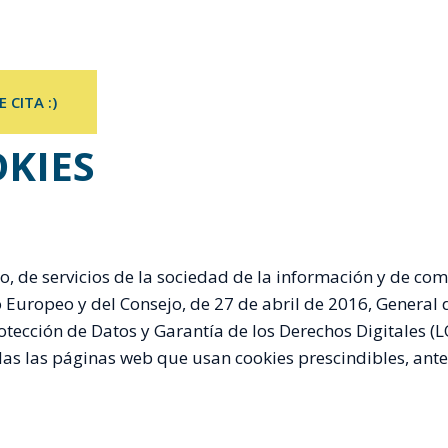
MPLANTES DENTALES
ORTODONCIA
PERIODONCIA
TRATA
es
E CITA :)
OKIES
, de servicios de la sociedad de la información y de comer
uropeo y del Consejo, de 27 de abril de 2016, General d
otección de Datos y Garantía de los Derechos Digitales (
as las páginas web que usan cookies prescindibles, ante