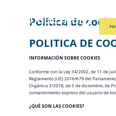
Saltar
al
INICIO
I
contenido
Política de cooki
PID
POLITICA DE CO
INFORMACIÓN SOBRE COOKIES
Conforme con la Ley 34/2002, de 11 de julio
Reglamento (UE) 2016/679 del Parlamento E
Orgánica 3/2018, de 5 de diciembre, de Pr
consentimiento expreso del usuario de tod
¿QUÉ SON LAS COOKIES?