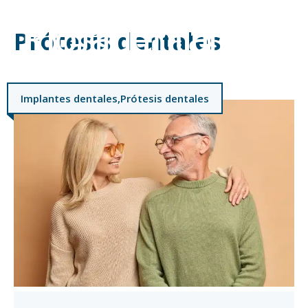
Saltar
al
Prótesis dentales
M
contenido
Implantes dentales
,
Prótesis dentales