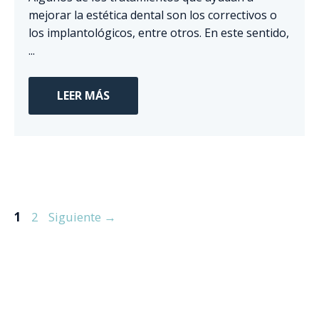
mejorar la estética dental son los correctivos o
los implantológicos, entre otros. En este sentido,
...
LEER MÁS
Página
Página
1
2
Siguiente
→