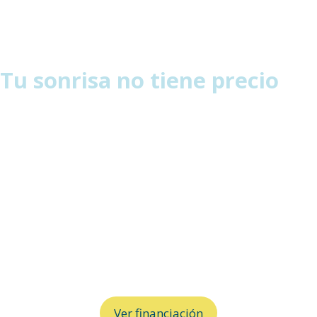
Tu sonrisa no tiene precio
En Riojadental estamos encantados de ofrecerte
opciones de financiación
para que puedas recibir el
tratamiento que necesitas cuando lo necesitas.
Para obtener más información sobre nuestras opciones
de financiación, te invitamos a visitar nuestra página
de
Financiación de Tratamientos
. Allí encontrarás
detalles sobre cómo funciona, los términos y
condiciones, y cómo solicitarlo.
Ver financiación