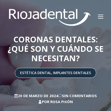
Saltar
al
M
contenido
CORONAS DENTALES:
¿QUÉ SON Y CUÁNDO SE
NECESITAN?
ESTÉTICA DENTAL
,
IMPLANTES DENTALES
20 DE MARZO DE 2024
SIN COMENTARIOS
POR
ROSA PISÓN