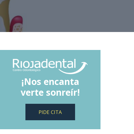
¡Nos encanta
verte sonreír!
PIDE CITA