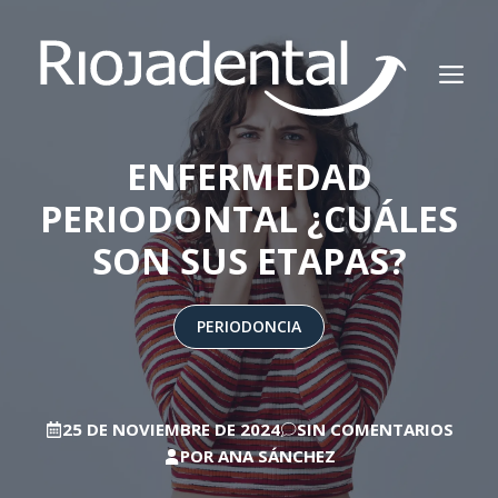
Saltar
al
M
contenido
ENFERMEDAD
PERIODONTAL ¿CUÁLES
SON SUS ETAPAS?
PERIODONCIA
25 DE NOVIEMBRE DE 2024
SIN COMENTARIOS
POR
ANA SÁNCHEZ