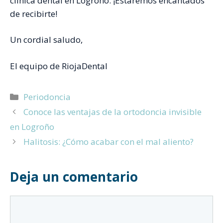
clínica dental en Logroño. ¡Estaremos encantados
de recibirte!
Un cordial saludo,
El equipo de RiojaDental
Categorías
Periodoncia
Conoce las ventajas de la ortodoncia invisible
en Logroño
Halitosis: ¿Cómo acabar con el mal aliento?
Deja un comentario
Comentario