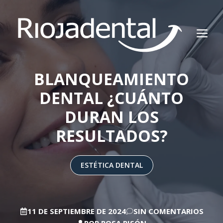
Saltar
al
M
contenido
BLANQUEAMIENTO
DENTAL ¿CUÁNTO
DURAN LOS
RESULTADOS?
ESTÉTICA DENTAL
11 DE SEPTIEMBRE DE 2024
SIN COMENTARIOS