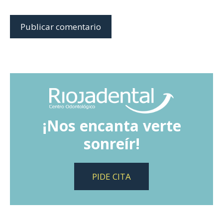
¡Nos encanta verte
sonreír!
PIDE CITA