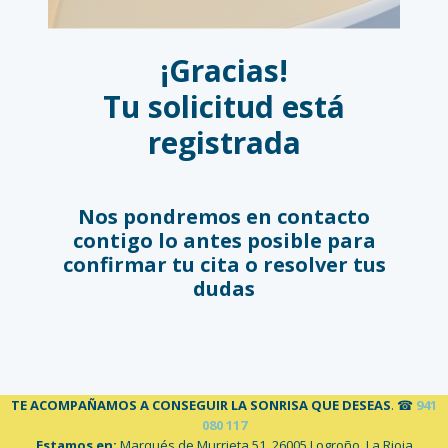
¡Gracias!
Tu solicitud está
registrada
Nos pondremos en contacto
contigo lo antes posible para
confirmar tu cita o resolver tus
dudas
TE ACOMPAÑAMOS A CONSEGUIR LA SONRISA QUE DESEAS
. ☎
941
080 117
Estamos en:
Marqués de Murrieta 51. 26005 Logroño, La Rioja