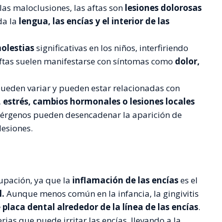
as maloclusiones, las aftas son
lesiones dolorosas
da la
lengua, las encías y el interior de las
olestias
significativas en los niños, interfiriendo
s aftas suelen manifestarse con síntomas como
dolor,
 pueden variar y pueden estar relacionadas con
, estrés, cambios hormonales o lesiones locales
alérgenos pueden desencadenar la aparición de
lesiones.
cupación, ya que la
inflamación de las encías
es el
.
Aunque menos común en la infancia, la gingivitis
placa dental alrededor de la línea de las encías
.
ias que puede irritar las encías, llevando a la