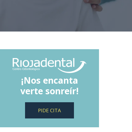
¡Nos encanta
verte sonreír!
PIDE CITA