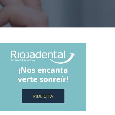
¡Nos encanta
verte sonreír!
PIDE CITA