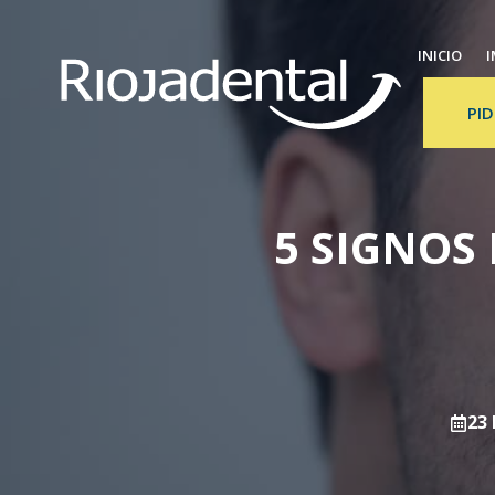
Saltar
al
INICIO
I
contenido
PID
5 SIGNOS
23 